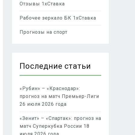
Отзывы 1хСтавка
Рабочее зеркало БК 1хСтавка
Прогнозы на спорт
Последние статьи
«Рубин» – «Краснодар»:
прогноз на матч Премьер-Лиги
26 июля 2026 года
«Зенит» – «Спартак»: прогноз на
матч Суперкубка России 18
июля 2026 года