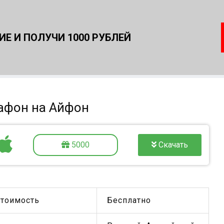
ИНГ
РЕГИСТРАЦИЯ
ПРИЛОЖЕНИЯ БУКМЕКЕРОВ
Е И ПОЛУЧИ 1000 РУБЛЕЙ
афон на Айфон
5000
Скачать
тоимость
Бесплатно