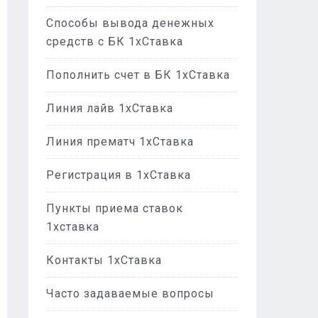
Способы вывода денежных
средств с БК 1хСтавка
Пополнить счет в БК 1хСтавка
Линия лайв 1хСтавка
Линия прематч 1хСтавка
Регистрация в 1хСтавка
Пункты приема ставок
1хставка
Контакты 1хСтавка
Часто задаваемые вопросы