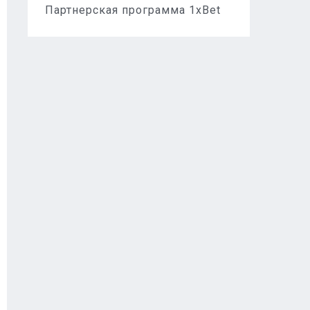
Партнерская программа 1xBet