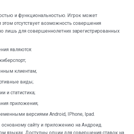
остью и функциональностью. Игрок может
ри этом отсутствует возможность совершения
пно лишь для совершеннолетних зарегистрированных
ния являются:
киберспорт;
янным клиентам;
ортивные виды;
и и статистика;
ания приложения;
еменными версиями Android, IPhone, Ipad.
, основному сайту и приложению на Андроид.
ком языках. Доступны опции для совершения ставок на