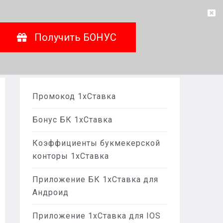
О КОМПАНИИ 1ХСТАВКА
НОВОСТИ
Получить БОНУС
Промокод 1хСтавка
Бонус БК 1хСтавка
Коэффициенты букмекерской
конторы 1хСтавка
Приложение БК 1хСтавка для
Андроид
Приложение 1хСтавка для IOS