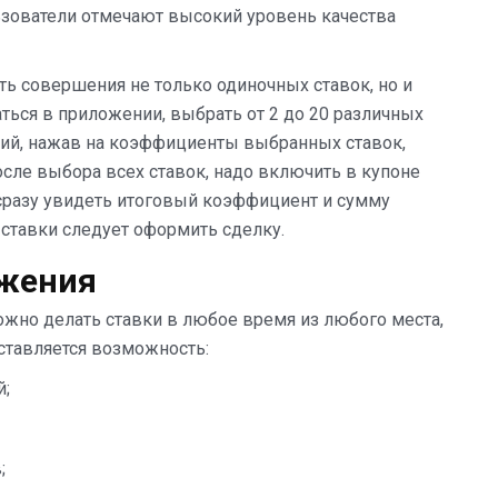
льзователи отмечают высокий уровень качества
 совершения не только одиночных ставок, но и
аться в приложении, выбрать от 2 до 20 различных
ний, нажав на коэффициенты выбранных ставок,
после выбора всех ставок, надо включить в купоне
сразу увидеть итоговый коэффициент и сумму
ставки следует оформить сделку.
жения
жно делать ставки в любое время из любого места,
оставляется возможность:
й;
;