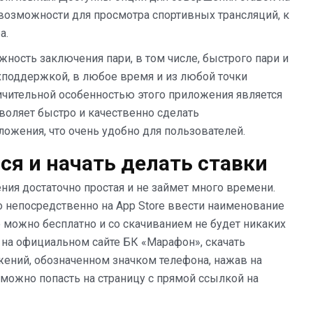
, возможности для просмотра спортивных трансляций, к
а.
ность заключения пари, в том числе, быстрого пари и
хподдержкой, в любое время и из любой точки
личительной особенностью этого приложения является
воляет быстро и качественно сделать
ожения, что очень удобно для пользователей.
ся и начать делать ставки
ия достаточно простая и не займет много времени.
 непосредственно на App Store ввести наименование
 можно бесплатно и со скачиванием не будет никаких
 на официальном сайте БК «Марафон», скачать
ений, обозначенном значком телефона, нажав на
можно попасть на страницу с прямой ссылкой на