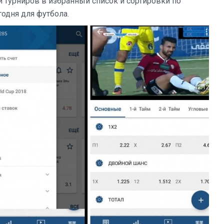
 турниров в избранный список и сортировки по
годня для футбола.