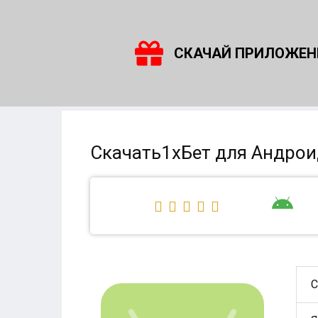
РЕЙТ
СКАЧАЙ ПРИЛОЖЕНИ
Скачать1хБет для Андро
0,0
rating
based
on
С
521