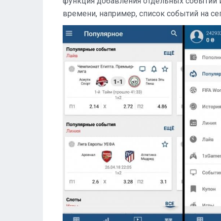
функция добавления отдельных событий и
времени, например, список событий на се