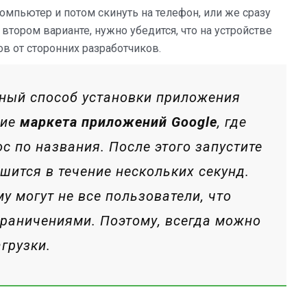
мпьютер и потом скинуть на телефон, или же сразу
 втором варианте, нужно убедится, что на устройстве
в от сторонних разработчиков.
ный способ установки приложения
ние
маркета приложений Google
, где
с по названия. После этого запустите
шится в течение нескольких секунд.
у могут не все пользователи, что
граничениями. Поэтому, всегда можно
грузки.