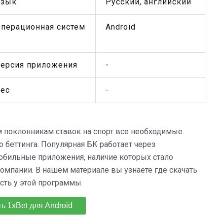
Язык
Русский, английский
перационная систем
Android
ерсия приложения
-
ес
-
 поклонникам ставок на спорт все необходимые
 беттинга. Популярная БК работает через
обильные приложения, наличие которых стало
мпании. В нашем материале вы узнаете где скачать
сть у этой программы.
ь 1xBet для Android