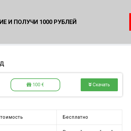
ИНГ
РЕГИСТРАЦИЯ
ПРИЛОЖЕНИЯ БУКМЕКЕРОВ
Е И ПОЛУЧИ 1000 РУБЛЕЙ
ид
100 €
Скачать
тоимость
Бесплатно