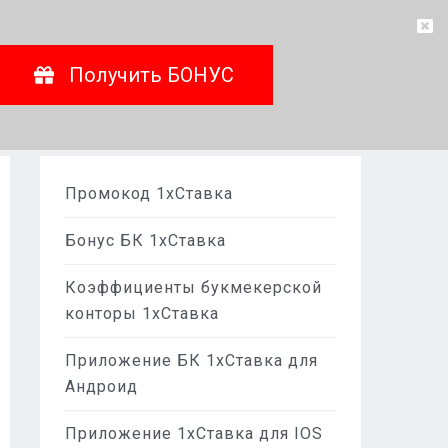
О КОМПАНИИ 1ХСТАВКА
НОВОСТИ
Получить БОНУС
Промокод 1хСтавка
Бонус БК 1хСтавка
Коэффициенты букмекерской
конторы 1хСтавка
Приложение БК 1хСтавка для
Андроид
Приложение 1хСтавка для IOS