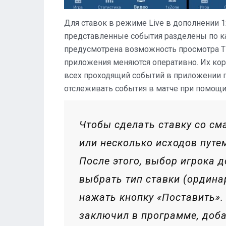
Для ставок в режиме Live в дополнении 
представленные события разделены по ка
предусмотрена возможность просмотра Т
приложения меняются оперативно. Их кор
всех проходящий событий в приложении п
отслеживать события в матче при помощи
Чтобы сделать ставку со см
или несколько исходов путе
После этого, выбор игрока д
выбрать тип ставки (ординар
нажать кнопку «Поставить».
заключил в программе, доба