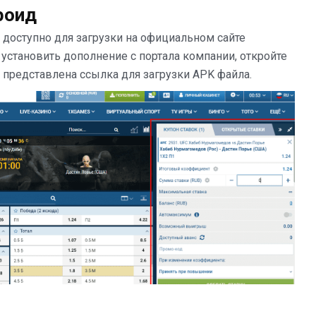
роид
доступно для загрузки на официальном сайте
и установить дополнение с портала компании, откройте
 представлена ссылка для загрузки APK файла.