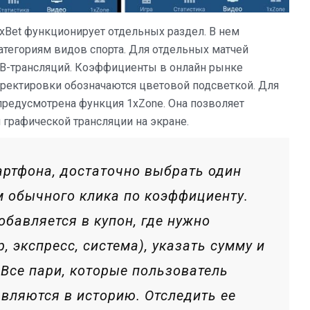
1xBet функционирует отдельных раздел. В нем
тегориям видов спорта. Для отдельных матчей
В-трансляций. Коэффициенты в онлайн рынке
ректировки обозначаются цветовой подсветкой. Для
редусмотрена функция 1xZone. Она позволяет
 графической трансляции на экране.
артфона, достаточно выбрать один
м обычного клика по коэффициенту.
обавляется в купон, где нужно
, экспресс, система), указать сумму и
 Все пари, которые пользователь
вляются в историю. Отследить ее