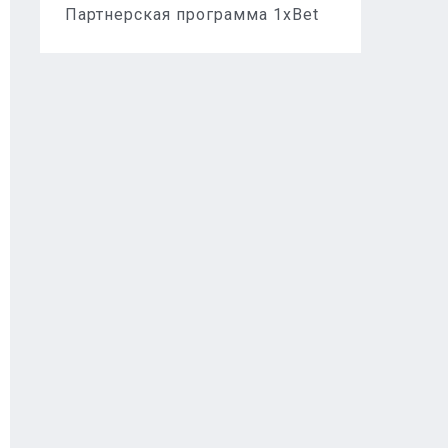
Партнерская программа 1xBet