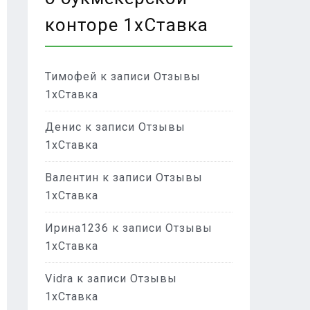
конторе 1хСтавка
Тимофей
к записи
Отзывы
1хСтавка
Денис
к записи
Отзывы
1хСтавка
Валентин
к записи
Отзывы
1хСтавка
Ирина1236
к записи
Отзывы
1хСтавка
Vidra
к записи
Отзывы
1хСтавка