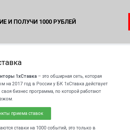
ИНГ
РЕГИСТРАЦИЯ
ПРИЛОЖЕНИЯ БУКМЕКЕРОВ
Е И ПОЛУЧИ 1000 РУБЛЕЙ
ставка
онторы 1хСтавка
– это обширная сеть, которая
ым на 2017 год в России у БК 1хСтавка действует
я своя бизнес программа, по которой работают
бежом.
нкты приема ставок
тся ставки на 1000 событий, это только в