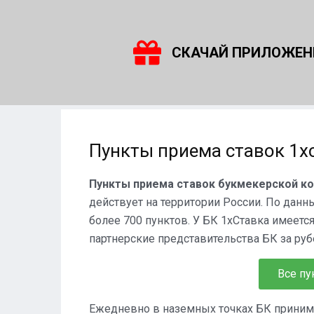
РЕЙТ
СКАЧАЙ ПРИЛОЖЕНИ
Пункты приема ставок 1х
Пункты приема ставок букмекерской к
действует на территории России. По данн
более 700 пунктов. У БК 1хСтавка имеетс
партнерские представительства БК за ру
Все пу
Ежедневно в наземных точках БК принимаю