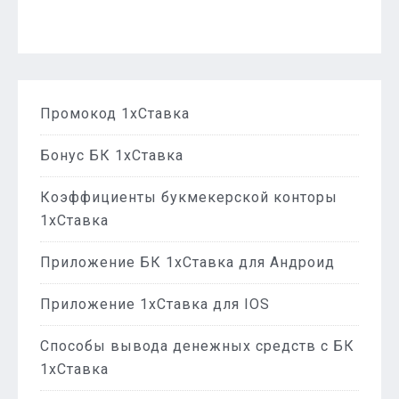
Промокод 1хСтавка
Бонус БК 1хСтавка
Коэффициенты букмекерской конторы
1хСтавка
Приложение БК 1хСтавка для Андроид
Приложение 1хСтавка для IOS
Способы вывода денежных средств с БК
1хСтавка