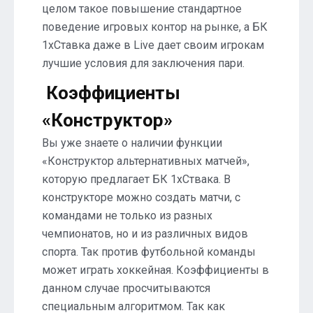
целом такое повышение стандартное
поведение игровых контор на рынке, а БК
1хСтавка даже в Live дает своим игрокам
лучшие условия для заключения пари.
Коэффициенты
«Конструктор»
Вы уже знаете о наличии функции
«Конструктор альтернативных матчей»,
которую предлагает БК 1хСтвака. В
конструкторе можно создать матчи, с
командами не только из разных
чемпионатов, но и из различных видов
спорта. Так против футбольной команды
может играть хоккейная. Коэффициенты в
данном случае просчитываются
специальным алгоритмом. Так как