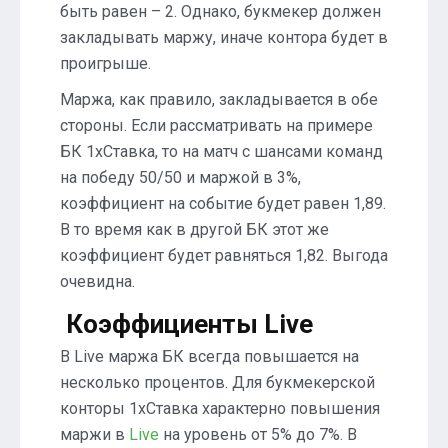
быть равен – 2. Однако, букмекер должен
закладывать маржу, иначе контора будет в
проигрыше.
Маржа, как правило, закладывается в обе
стороны. Если рассматривать на примере
БК 1хСтавка, то на матч с шансами команд
на победу 50/50 и маржой в 3%,
коэффициент на событие будет равен 1,89.
В то время как в другой БК этот же
коэффициент будет равняться 1,82. Выгода
очевидна.
Коэффициенты
Live
В Live маржа БК всегда повышается на
несколько процентов. Для букмекерской
конторы 1хСтавка характерно повышения
маржи в
Live
на уровень от 5% до 7%. В