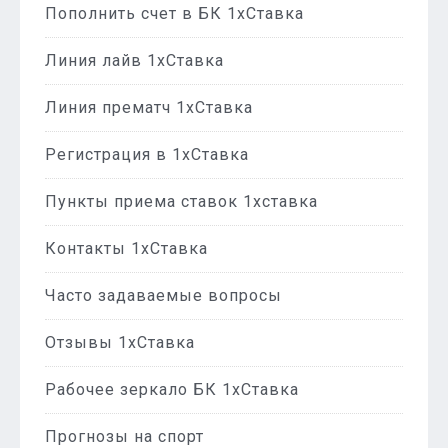
Пополнить счет в БК 1хСтавка
Линия лайв 1хСтавка
Линия прематч 1хСтавка
Регистрация в 1хСтавка
Пункты приема ставок 1хставка
Контакты 1хСтавка
Часто задаваемые вопросы
Отзывы 1хСтавка
Рабочее зеркало БК 1хСтавка
Прогнозы на спорт