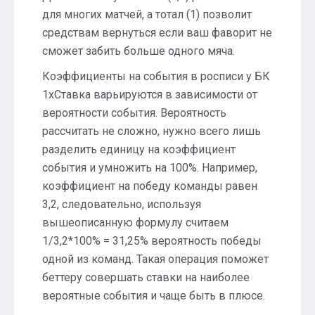
для многих матчей, а тотал (1) позволит
средствам вернуться если ваш фаворит не
сможет забить больше одного мяча.
Коэффициенты на события в росписи у БК
1хСтавка варьируются в зависимости от
вероятности события. Вероятность
рассчитать не сложно, нужно всего лишь
разделить единицу на коэффициент
события и умножить на 100%. Например,
коэффициент на победу команды равен
3,2, следовательно, используя
вышеописанную формулу считаем
1/3,2*100% = 31,25% вероятность победы
одной из команд. Такая операция поможет
беттеру совершать ставки на наиболее
вероятные события и чаще быть в плюсе.