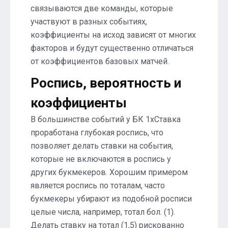
связываются две команды, которые
участвуют в разных событиях,
коэффициенты на исход зависят от многих
факторов и будут существенно отличаться
от коэффициентов базовых матчей.
Роспись, вероятность и
коэффициенты
В большинстве событий у БК 1хСтавка
проработана глубокая роспись, что
позволяет делать ставки на события,
которые не включаются в роспись у
других букмекеров. Хорошим примером
является роспись по тоталам, часто
букмекеры убирают из подобной росписи
целые числа, например, тотал бол. (1).
Делать ставку на тотал (1,5) рискованно