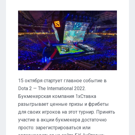
к
1хСтавка
проводит
розыгрыш
ценных
призов
за
ставки
на
The
International
2022
15 октября стартует главное событие в
Dota 2 — The International 2022.
Букмекерская компания 1хСтавка
разыгрывает ценные призы и фрибеты
для своих игроков на этот турнир. Принять
участие в акции букмекера достаточно
просто: зарегистрироваться или