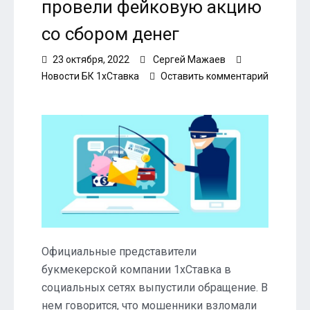
провели фейковую акцию
со сбором денег
23 октября, 2022
Сергей Мажаев
Новости БК 1хСтавка
Оставить комментарий
к
Мошенники
взломали
группу
БК
1хСтавка
в
соцсети
ВКонтакте
и
провели
Официальные представители
фейковую
акцию
букмекерской компании 1хСтавка в
со
социальных сетях выпустили обращение. В
сбором
нем говорится, что мошенники взломали
денег