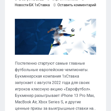
Новости БК 1хСтавка
Оставить комментарий
к
Еврофутбол
–
глобальная
акция
БК
1хСтавка
Постепенно стартуют самые главные
футбольные европейские чемпионаты.
Букмекерская компания 1хСтавка
запускает с августа 2022 года для своих
игроков классную акцию «Еврофутбол».
Букмекер разыгрывает iPhone 13 Pro Max,
MacBook Air, Xbox Series S, и другие
ценные призы за выигрышные ставки на…