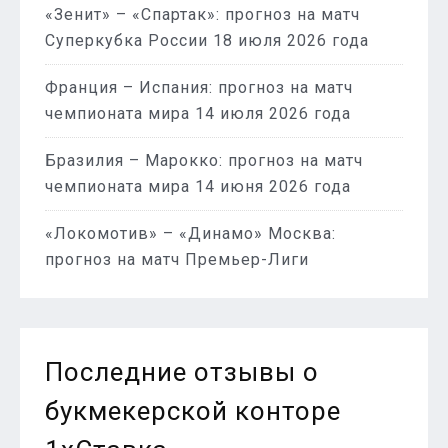
«Зенит» – «Спартак»: прогноз на матч
Суперкубка России 18 июля 2026 года
Франция – Испания: прогноз на матч
чемпионата мира 14 июля 2026 года
Бразилия – Марокко: прогноз на матч
чемпионата мира 14 июня 2026 года
«Локомотив» – «Динамо» Москва:
прогноз на матч Премьер-Лиги
Последние отзывы о
букмекерской конторе