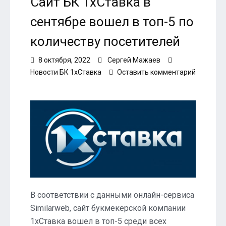
Сайт БК 1хСтавка в
сентябре вошел в топ-5 по
количеству посетителей
8 октября, 2022
Сергей Мажаев
Новости БК 1хСтавка
Оставить комментарий
к
Сайт
БК
1хСтавка
в
сентябре
вошел
в
топ-5
по
количеству
В соответствии с данными онлайн-сервиса
посетителей
Similarweb, сайт букмекерской компании
1хСтавка вошел в топ-5 среди всех