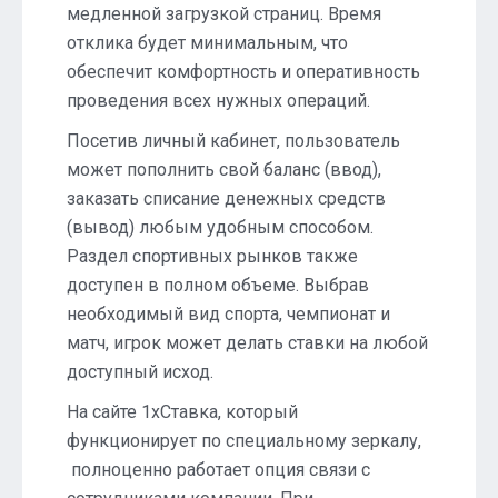
медленной загрузкой страниц. Время
отклика будет минимальным, что
обеспечит комфортность и оперативность
проведения всех нужных операций.
Посетив личный кабинет, пользователь
может пополнить свой баланс (ввод),
заказать списание денежных средств
(вывод) любым удобным способом.
Раздел спортивных рынков также
доступен в полном объеме. Выбрав
необходимый вид спорта, чемпионат и
матч, игрок может делать ставки на любой
доступный исход.
На сайте 1хСтавка, который
функционирует по специальному зеркалу,
полноценно работает опция связи с