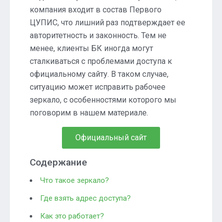
компания входит в состав Первого
ЦУПИС, что лишний раз подтверждает ее
авторитетность и законность. Тем не
менее, клиенты БК иногда могут
сталкиваться с проблемами доступа к
официальному сайту. В таком случае,
ситуацию может исправить рабочее
зеркало, с особенностями которого мы
поговорим в нашем материале.
Официальный сайт
Содержание
Что такое зеркало?
Где взять адрес доступа?
Как это работает?