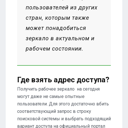
пользователей из других
стран, которым также
может понадобиться
зеркало в актуальном и
рабочем состоянии.
Где взять адрес доступа?
Получить рабочее зеркало на сегодня
могут даже не самые опытные
пользователи. Для этого достаточно вбить
соответствующий запрос в строку
поисковой системы и выбрать подходящий
вариант доступа на официальный портал