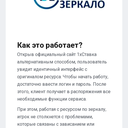
Как это работает?
Открыв официальный сайт 1хСтавка
альтернативным способом, пользователь
увидит идентичный интерфейс с
оригиналом ресурса. Чтобы начать работу,
достаточно ввести логин и пароль. После
этого, клиент получает в распоряжения все
необходимые функции сервиса.
При этом, работая с ресурсом по зеркалу,
игрок не столкнется с проблемами,
которые связаны с зависанием или