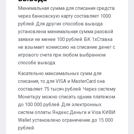
Минимальная сумма для списания средств
через банковскую карту составляет 1000
рублей. Для других способов вывода
установлена минимальная сумма разовой
заявки не менее 100 рублей. БК 1хСтавка
не взымает комиссию на списание денег с
игрового счета при любом выбранном
способе вывода.
Касательно максимальных сумм для
списания, то для VISA и MasterCard она
составляет 75 тысяч рублей. Через систему
Монета.ру можно списать одним платежом
до 100 000 рублей. Для электронных
систем оплаты Яндекс.Деньги и Visa КИВИ
Wallet установлено ограничение до 15 000
рублей.