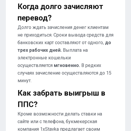
Когда долго зачисляют
перевод?
Долго ждать зачисления денег клиентам
не приходиться. Сроки вывода средств для
банковских карт составляют от одного,
до
трех рабочих дней.
Выплата на
электронные кошельки
осуществляется
мгновенно.
В редких
случаях зачисление осуществляются до 15
минут.
Как забрать выигрыш в
ППС?
Кроме возможности делать ставки на
сайте или с телефона, букмекерская
компания 1xStavka предлагает своим