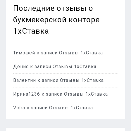
Последние отзывы о
букмекерской конторе
1хСтавка
Тимофей
к записи
Отзывы 1хСтавка
Денис
к записи
Отзывы 1хСтавка
Валентин
к записи
Отзывы 1хСтавка
Ирина1236
к записи
Отзывы 1хСтавка
Vidra
к записи
Отзывы 1хСтавка