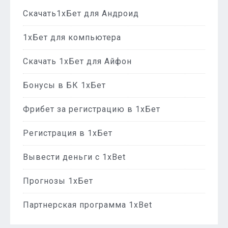
Скачать1хБет для Андроид
1хБет для компьютера
Скачать 1хБет для Айфон
Бонусы в БК 1хБет
Фрибет за регистрацию в 1хБет
Регистрация в 1хБет
Вывести деньги с 1xBet
Прогнозы 1хБет
Партнерская программа 1xBet