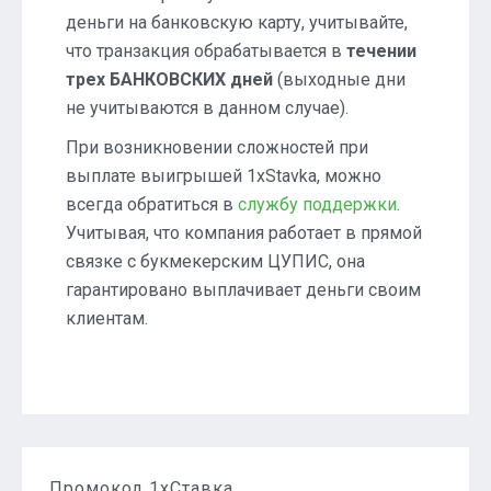
деньги на банковскую карту, учитывайте,
что транзакция обрабатывается в
течении
трех БАНКОВСКИХ дней
(выходные дни
не учитываются в данном случае).
При возникновении сложностей при
выплате выигрышей 1xStavka, можно
всегда обратиться в
службу поддержки
.
Учитывая, что компания работает в прямой
связке с букмекерским ЦУПИС, она
гарантировано выплачивает деньги своим
клиентам.
Промокод 1хСтавка