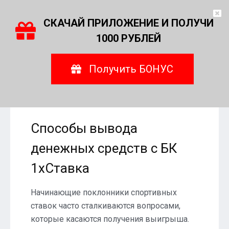
СКАЧАЙ ПРИЛОЖЕНИЕ И ПОЛУЧИ
1000 РУБЛЕЙ
Получить БОНУС
Способы вывода
денежных средств с БК
1хСтавка
Начинающие поклонники спортивных
ставок часто сталкиваются вопросами,
которые касаются получения выигрыша.