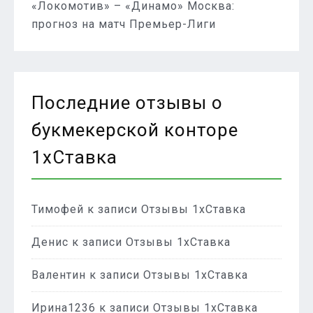
«Локомотив» – «Динамо» Москва:
прогноз на матч Премьер-Лиги
Последние отзывы о
букмекерской конторе
1хСтавка
Тимофей
к записи
Отзывы 1хСтавка
Денис
к записи
Отзывы 1хСтавка
Валентин
к записи
Отзывы 1хСтавка
Ирина1236
к записи
Отзывы 1хСтавка