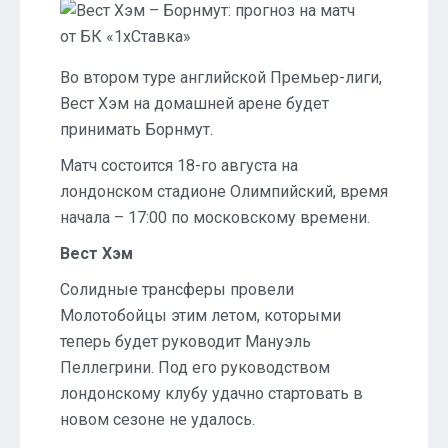
Хэм
–
Борнмут:
прогноз
Во втором туре английской Премьер-лиги,
на
Вест Хэм на домашней арене будет
матч
принимать Борнмут.
от
БК
Матч состоится 18-го августа на
«1хСтавка»
лондонском стадионе Олимпийский, время
начала – 17:00 по московскому времени.
Вест Хэм
Солидные трансферы провели
Молотобойцы этим летом, которыми
теперь будет руководит Мануэль
Пеллегрини. Под его руководством
лондонскому клубу удачно стартовать в
новом сезоне не удалось.