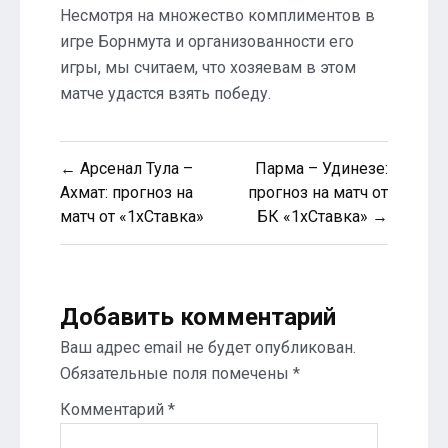
Несмотря на множество комплиментов в
игре Борнмута и организованности его
игры, мы считаем, что хозяевам в этом
матче удастся взять победу.
Навигация
← Арсенал Тула –
Парма – Удинезе:
Ахмат: прогноз на
прогноз на матч от
по
матч от «1хСтавка»
БК «1хСтавка» →
записям
Добавить комментарий
Ваш адрес email не будет опубликован.
Обязательные поля помечены
*
Комментарий
*