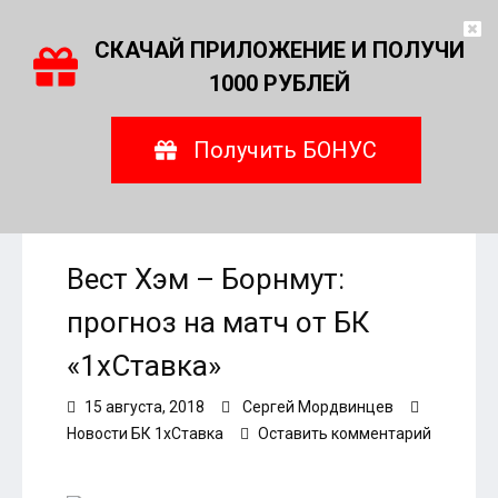
СКАЧАЙ ПРИЛОЖЕНИЕ И ПОЛУЧИ
1000 РУБЛЕЙ
Получить БОНУС
Вест Хэм – Борнмут:
прогноз на матч от БК
«1хСтавка»
15 августа, 2018
Сергей Мордвинцев
Новости БК 1хСтавка
Оставить комментарий
к
Вест