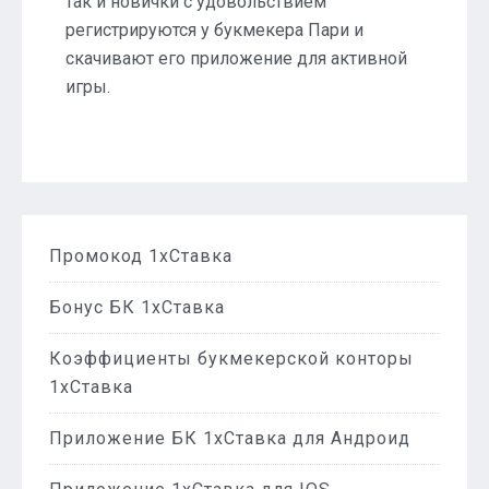
так и новички с удовольствием
регистрируются у букмекера Пари и
скачивают его приложение для активной
игры.
Промокод 1хСтавка
Бонус БК 1хСтавка
Коэффициенты букмекерской конторы
1хСтавка
Приложение БК 1хСтавка для Андроид