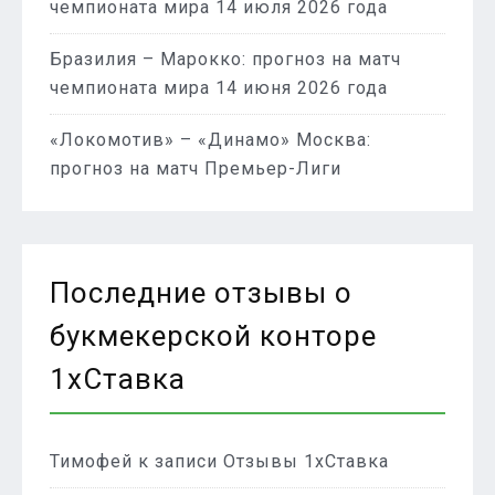
чемпионата мира 14 июля 2026 года
Бразилия – Марокко: прогноз на матч
чемпионата мира 14 июня 2026 года
«Локомотив» – «Динамо» Москва:
прогноз на матч Премьер-Лиги
Последние отзывы о
букмекерской конторе
1хСтавка
Тимофей
к записи
Отзывы 1хСтавка